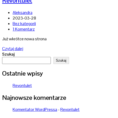
Revontulet
Post
Aleksandra
author:
Post
2023-03-28
published:
Post
Bez kategorii
category:
Post
1 Komentarz
comments:
Już wkrótce nowa strona
Revontulet
Czytaj dalej
Szukaj
Szukaj
Ostatnie wpisy
Revontulet
Najnowsze komentarze
Komentator WordPressa
-
Revontulet